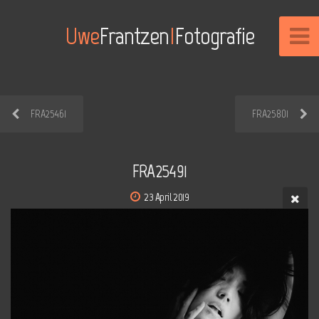
Uwe
Frantzen
I
Fotografie
FRA25461
FRA25801
FRA25491
23 April 2019