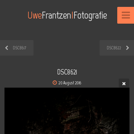
Uwe
Frantzen
I
Fotografie
DSC8617
DSC8622
DSC8621
20 August 2016