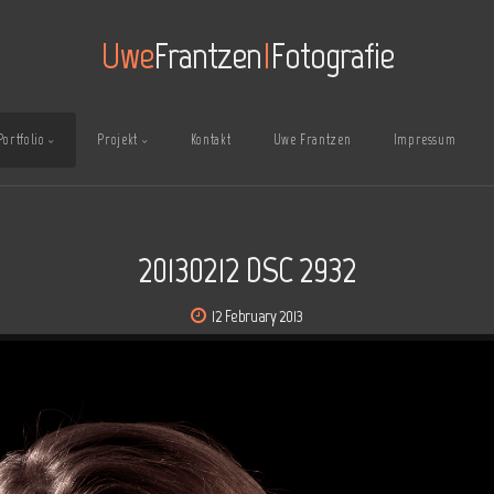
Uwe
Frantzen
I
Fotografie
Portfolio
Projekt
Kontakt
Uwe Frantzen
Impressum
20130212 DSC 2932
12 February 2013