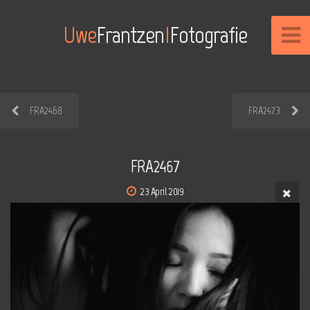
Uwe
Frantzen
I
Fotografie
FRA2468
FRA2473
FRA2467
23 April 2019