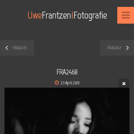
Uwe
Frantzen
I
Fotografie
FRA2435
FRA2467
FRA2468
23 April 2019